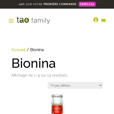
-10%
SUR VOTRE
PREMIÈRE COMMANDE
FAMILY10


Accueil
/ Bionina
Bionina
Affichage de 1–9 sur 19 résultats