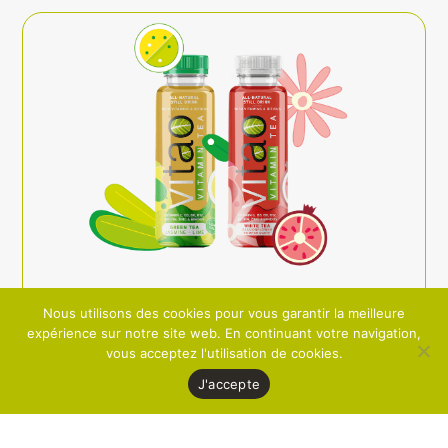
Nous utilisons des cookies pour vous garantir la meilleure
expérience sur notre site web. En continuant votre navigation,
ViTAO
vous acceptez l'utilisation de cookies.
Een verfrissende combinatie van vitaminen,
J'accepte
bifidus en 100% natuurlijke ingrediënten, met
maar liefst 91% thee-infusie.