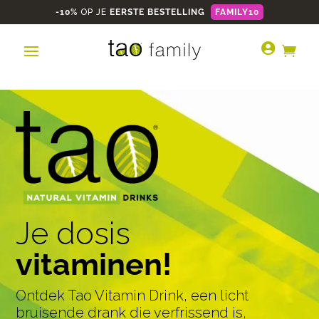
-10%
OP JE
EERSTE BESTELLING
FAMILY10


Je dosis
vitaminen!
Ontdek Tao Vitamin Drink, een licht
bruisende drank die verfrissend is,