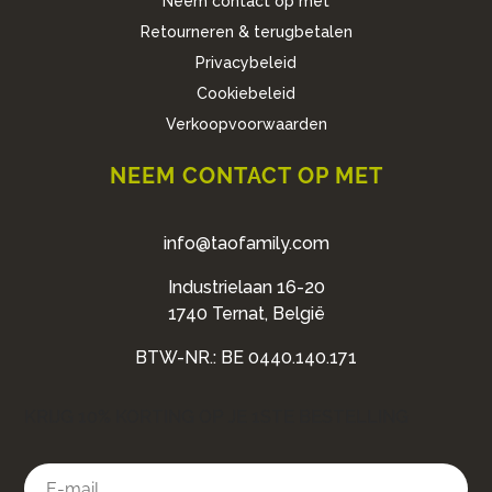
Neem contact op met
Retourneren & terugbetalen
Privacybeleid
Cookiebeleid
Verkoopvoorwaarden
NEEM CONTACT OP MET
info@taofamily.com
Industrielaan 16-20
1740 Ternat, België
BTW-NR.: BE 0440.140.171
KRIJG 10% KORTING OP JE 1STE BESTELLING