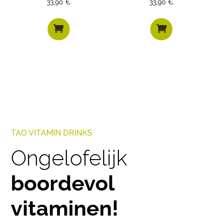
33,90
€
33,90
€


TAO VITAMIN DRINKS
Ongelofelijk
boordevol
vitaminen!