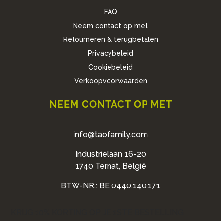
FAQ
Neem contact op met
Retourneren & terugbetalen
Privacybeleid
Cookiebeleid
Verkoopvoorwaarden
NEEM CONTACT OP MET
info@taofamily.com
Industrielaan 16-20
1740 Ternat, België
BTW-NR.: BE 0440.140.171
KRIJG 10% KORTING OP JE 1STE BESTELLING