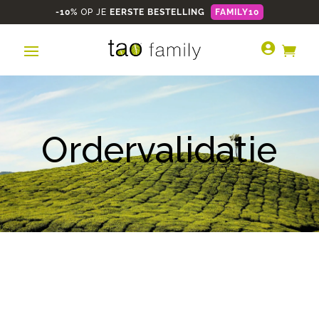
-10%
OP JE
EERSTE BESTELLING
FAMILY10


Ordervalidatie