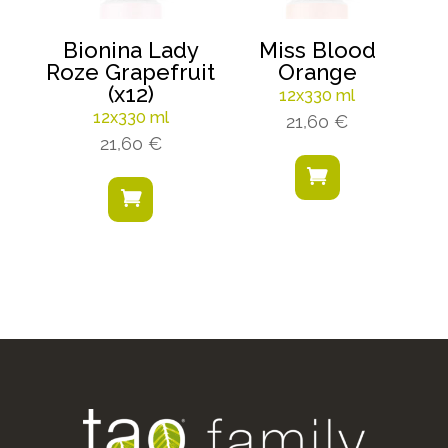
Bionina Lady
Miss Blood
Roze Grapefruit
Orange
(x12)
12x330 ml
12x330 ml
21,60
€
21,60
€

