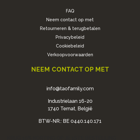
FAQ
Neem contact op met
Retourneren & terugbetalen
Privacybeleid
Cookiebeleid
Verkoopvoorwaarden
NEEM CONTACT OP MET
info@taofamily.com
Industrielaan 16-20
1740 Ternat, België
BTW-NR.: BE 0440.140.171
KRIJG 10% KORTING OP JE 1STE BESTELLING