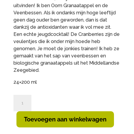
uitvinden! Ik ben Oom Granaatappel en de
Veenbessen. Als ik ondanks mijn hoge leeftijd
geen dag ouder ben geworden, dan is dat
dankzij de antioxidanten waar ik vol mee zit.
Een echte jeugdcocktail! De Cranberries zijn de
veulentjes die ik onder mijn hoede heb
genomen. Je moet de jonkies trainen! Ik heb ze
gemaakt van het sap van veenbessen en
biologische granaatappels uit het Middellandse
Zeegebied.
24×200 ml
Bionina
Uncle
Pomegranate
Toevoegen aan winkelwagen
&
The
Cranberries