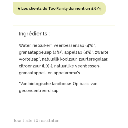

aantal
★ Les clients de Tao Family donnent un 4,6/5
Ingrédients :
Water, rietsuiker*, veenbessensap (4%)*,
granaatappelsap (4%)*, appelsap (4%)*, zwarte
wortelsap*, natuurlijk koolzuur, zuurteregelaar:
citroenzuur (L(+)-), natuurlijke veenbessen-,
granaatappel- en appelaroma's.
*Van biologische landbouw. Op basis van
geconcentreerd sap.
Gesorteerd
Toont alle 10 resultaten
op