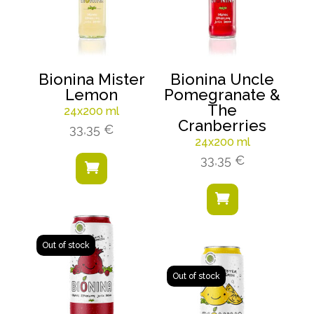
Bionina Mister
Bionina Uncle
Lemon
Pomegranate &
The
24x200 ml
Cranberries
33,35
€
24x200 ml
33,35
€

